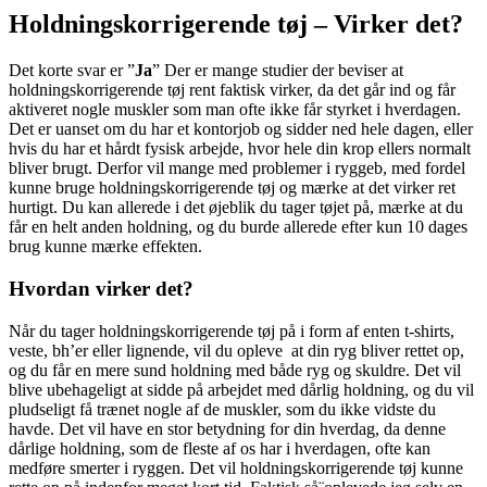
Holdningskorrigerende tøj – Virker det?
Det korte svar er ”
Ja
” Der er mange studier der beviser at
holdningskorrigerende tøj rent faktisk virker, da det går ind og får
aktiveret nogle muskler som man ofte ikke får styrket i hverdagen.
Det er uanset om du har et kontorjob og sidder ned hele dagen, eller
hvis du har et hårdt fysisk arbejde, hvor hele din krop ellers normalt
bliver brugt. Derfor vil mange med problemer i ryggeb, med fordel
kunne bruge holdningskorrigerende tøj og mærke at det virker ret
hurtigt. Du kan allerede i det øjeblik du tager tøjet på, mærke at du
får en helt anden holdning, og du burde allerede efter kun 10 dages
brug kunne mærke effekten.
Hvordan virker det?
Når du tager holdningskorrigerende tøj på i form af enten t-shirts,
veste, bh’er eller lignende, vil du opleve at din ryg bliver rettet op,
og du får en mere sund holdning med både ryg og skuldre. Det vil
blive ubehageligt at sidde på arbejdet med dårlig holdning, og du vil
pludseligt få trænet nogle af de muskler, som du ikke vidste du
havde. Det vil have en stor betydning for din hverdag, da denne
dårlige holdning, som de fleste af os har i hverdagen, ofte kan
medføre smerter i ryggen. Det vil holdningskorrigerende tøj kunne