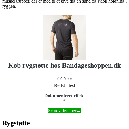
muskelgrupper, der er med til at give dig en sund og stabil holdning i
ryggen.
Køb rygstøtte hos Bandageshoppen.dk
⭐⭐⭐⭐⭐
Bedst i test
Dokumenteret effekt
”
Se udvalget her→
Rygstøtte