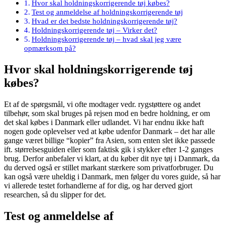
Hvor skal holdningskorrigerende tøj købes?
Test og anmeldelse af holdningskorrigerende tøj
Hvad er det bedste holdningskorrigerende tøj?
Holdningskorrigerende tøj – Virker det?
Holdningskorrigerende tøj – hvad skal jeg være
opmærksom på?
Hvor skal holdningskorrigerende tøj
købes?
Et af de spørgsmål, vi ofte modtager vedr. rygstøttere og andet
tilbehør, som skal bruges på rejsen mod en bedre holdning, er om
det skal købes i Danmark eller udlandet. Vi har endnu ikke haft
nogen gode oplevelser ved at købe udenfor Danmark – det har alle
gange været billige “kopier” fra Asien, som enten slet ikke passede
ift. størrelsesguiden eller som faktisk gik i stykker efter 1-2 ganges
brug. Derfor anbefaler vi klart, at du køber dit nye tøj i Danmark, da
du derved også er stillet markant stærkere som privatforbruger. Du
kan også være uheldig i Danmark, men følger du vores guide, så har
vi allerede testet forhandlerne af for dig, og har derved gjort
researchen, så du slipper for det.
Test og anmeldelse af