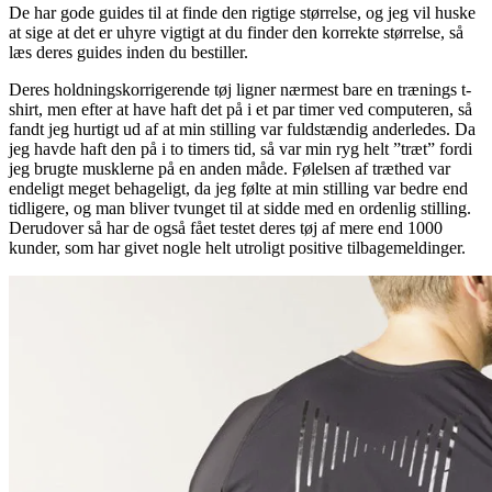
De har gode guides til at finde den rigtige størrelse, og jeg vil huske
at sige at det er uhyre vigtigt at du finder den korrekte størrelse, så
læs deres guides inden du bestiller.
Deres holdningskorrigerende tøj ligner nærmest bare en trænings t-
shirt, men efter at have haft det på i et par timer ved computeren, så
fandt jeg hurtigt ud af at min stilling var fuldstændig anderledes. Da
jeg havde haft den på i to timers tid, så var min ryg helt ”træt” fordi
jeg brugte musklerne på en anden måde. Følelsen af træthed var
endeligt meget behageligt, da jeg følte at min stilling var bedre end
tidligere, og man bliver tvunget til at sidde med en ordenlig stilling.
Derudover så har de også fået testet deres tøj af mere end 1000
kunder, som har givet nogle helt utroligt positive tilbagemeldinger.