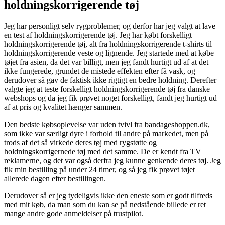
holdningskorrigerende tøj
Jeg har personligt selv rygproblemer, og derfor har jeg valgt at lave
en test af holdningskorrigerende tøj. Jeg har købt forskelligt
holdningskorrigerende tøj, alt fra holdningskorrigerende t-shirts til
holdningskorrigerende veste og lignende. Jeg startede med at købe
tøjet fra asien, da det var billigt, men jeg fandt hurtigt ud af at det
ikke fungerede, grundet de mistede effekten efter få vask, og
derudover så gav de faktisk ikke rigtigt en bedre holdning. Derefter
valgte jeg at teste forskelligt holdningskorrigerende tøj fra danske
webshops og da jeg fik prøvet noget forskelligt, fandt jeg hurtigt ud
af at pris og kvalitet hænger sammen.
Den bedste købsoplevelse var uden tvivl fra bandageshoppen.dk,
som ikke var særligt dyre i forhold til andre på markedet, men på
trods af det så virkede deres tøj med rygstøtte og
holdningskorrigernede tøj med det samme. De er kendt fra TV
reklamerne, og det var også derfra jeg kunne genkende deres tøj. Jeg
fik min bestilling på under 24 timer, og så jeg fik prøvet tøjet
allerede dagen efter bestillingen.
Derudover så er jeg tydeligvis ikke den eneste som er godt tilfreds
med mit køb, da man som du kan se på nedstående billede er ret
mange andre gode anmeldelser på trustpilot.