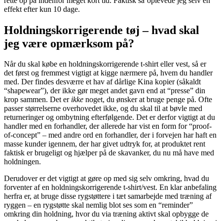
rette op på indenfor meget kort tid. Faktisk så¨oplevede jeg selv en
effekt efter kun 10 dage.
Holdningskorrigerende tøj – hvad skal
jeg være opmærksom på?
Når du skal købe en holdningskorrigerende t-shirt eller vest, så er
det først og fremmest vigtigt at kigge nærmere på, hvem du handler
med. Der findes desværre et hav af dårlige Kina kopier (såkaldt
“shapewear”), der ikke gør meget andet gavn end at “presse” din
krop sammen. Det er
ikke
noget, du ønsker at bruge penge på. Ofte
passer størrelserne overhovedet ikke, og du skal til at bøvle med
returneringer og ombytning efterfølgende. Det er derfor vigtigt at du
handler med en forhandler, der allerede har vist en form for “proof-
of-concept” – med andre ord en forhandler, der i forvejen har haft en
masse kunder igennem, der har givet udtryk for, at produktet rent
faktisk er brugeligt og hjælper på de skavanker, du nu må have med
holdningen.
Derudover er det vigtigt at gøre op med sig selv omkring, hvad du
forventer af en holdningskorrigerende t-shirt/vest. En klar anbefaling
herfra er, at bruge disse rygstøttere i tæt samarbejde med træning af
ryggen – en rygstøtte skal nemlig blot ses som en “reminder”
omkring din holdning, hvor du via træning aktivt skal opbygge de